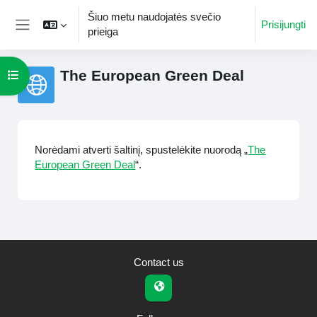
Pereiti į pagrindinį turinį
Šiuo metu naudojatės svečio
Prisijungti
prieiga
Šoninis skydelis
The European Green Deal
Atverti kurso rodyklę
Užbaigimo reikalavimai
Norėdami atverti šaltinį, spustelėkite nuorodą „
The
European Green Deal
“.
Contact us