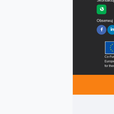
Skontaktuj
Obserwuj
Co-Fun
Europe
for the