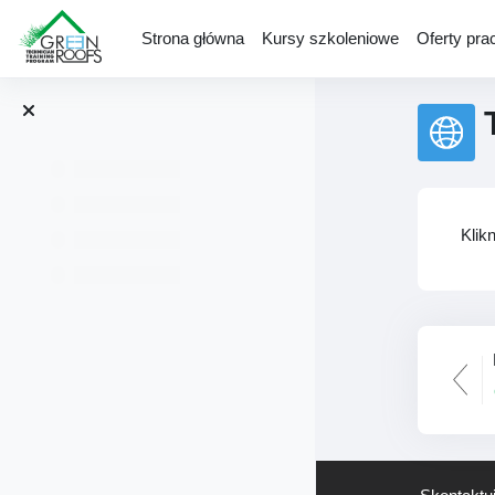
Przejdź do głównej zawartości
Strona główna
Kursy szkoleniowe
Oferty pra
Wy
Klikn