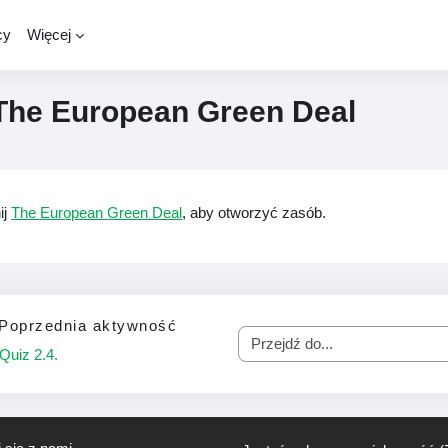
cy
Więcej
The European Green Deal
magania zaliczenia
ij
The European Green Deal
, aby otworzyć zasób.
Poprzednia aktywność
Przejdź do...
Quiz 2.4.