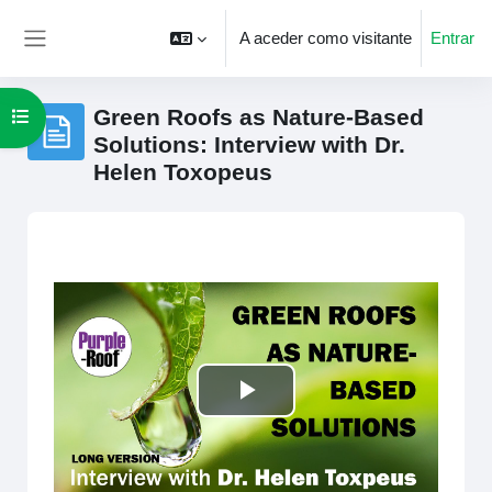
Ir para o conteúdo principal
A aceder como visitante
Entrar
Painel lateral
Green Roofs as Nature-Based
Abrir índice da disciplina
Solutions: Interview with Dr.
Helen Toxopeus
Requisitos de conclusão
Tocar
Vídeo