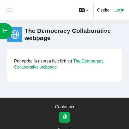
Vai al contenuto principale
Ospite
Login
Pannello laterale
The Democracy Collaborative
Apri indice del corso
webpage
Aggregazione dei criteri
Per aprire la risorsa fai click su
The Democracy
Collaborative webpage
Contattaci